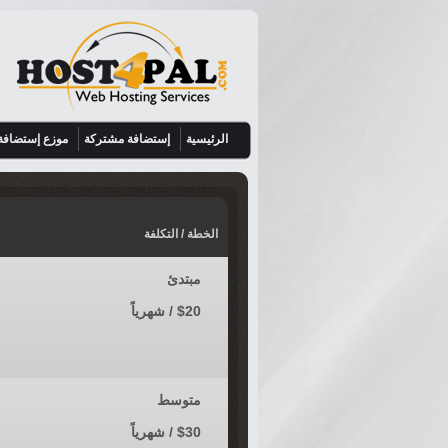
الرئيسية
إستضافة مشتركة
موزع إستضافة
الخطة / التكلفة
مبتدئ
$20 / شهرياً
متوسط
$30 / شهرياً